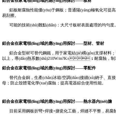
鋁合金在家電領(lǐng)域的應(yīng)用探討
——板材
鋁板耐腐蝕性能優(yōu)于鋼板；普通陽(yáng)極氧化可提高美觀性；
易刮擦。
可能的技術(shù)難點(diǎn)：大尺寸板材表面處理的均勻度
鋁合金在家電領(lǐng)域的應(yīng)用探討
——型材、管材
鋁合金型材可替代鋼鐵，用于家電結(jié)構(gòu)支撐材料；薄壁細(x
以上，導(dǎo)熱系數(shù)210W/m?K±；耐腐蝕，制冷劑流動
鋁合金在家電領(lǐng)域的應(yīng)用探討
——零配件
替代合金銅，生產(chǎn)冰箱/空調(diào)接續(xù)納子、直接等
母；防止殼體電化學(xué)腐蝕；提高電器綜合使用性能。
鋁合金在家電領(lǐng)域的應(yīng)用探討
——熱水器內(nèi)膽
目前采用鋼板折彎+焊接+搪瓷化工藝，焊縫不平整，易腐