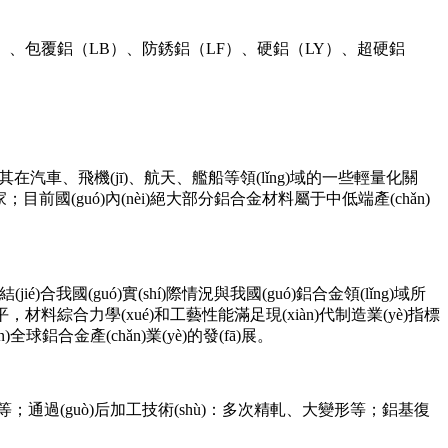
包覆鋁（LB）、防銹鋁（LF）、硬鋁（LY）、超硬鋁
。
，尤其在汽車、飛機(jī)、航天、艦船等領(lǐng)域的一些輕量化關
 家；目前國(guó)內(nèi)絕大部分鋁合金材料屬于中低端產(chǎn)
jié)合我國(guó)實(shí)際情況與我國(guó)鋁合金領(lǐng)域所
平，材料綜合力學(xué)和工藝性能滿足現(xiàn)代制造業(yè)指標
全球鋁合金產(chǎn)業(yè)的發(fā)展。
通過(guò)后加工技術(shù)：多次精軋、大變形等；鋁基復