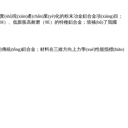
hí)現(xiàn)產(chǎn)業(yè)化的粉末冶金鋁合金項(xiàng)目；
役（9H）、低膨脹高耐磨（9E）的特種鋁合金；填補(bǔ)了我國
ǎn)的傳統(tǒng)鋁合金；材料在三維方向上力學(xué)性能指標(biāo)