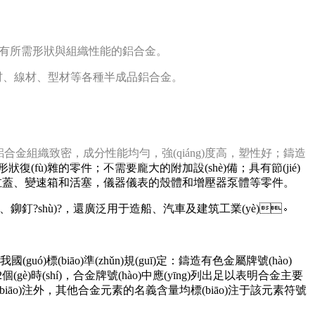
的具有所需形狀與組織性能的鋁合金。
棒材、線材、型材等各種半成品鋁合金。
金組織致密，成分性能均勻，強(qiáng)度高，塑性好；鑄造
狀復(fù)雜的零件；不需要龐大的附加設(shè)備；具有節(jié)
的氣缸蓋、變速箱和活塞，儀器儀表的殼體和增壓器泵體等零件。
、鉚釘?shù)?，還廣泛用于造船、汽車及建筑工業(yè)。
guó)標(biāo)準(zhǔn)規(guī)定：鑄造有色金屬牌號(hào)
)時(shí)，合金牌號(hào)中應(yīng)列出足以表明合金主要
(biāo)注外，其他合金元素的名義含量均標(biāo)注于該元素符號