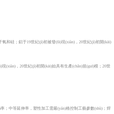
；鋁于19世紀(jì)初被發(fā)現(xiàn)，20世紀(jì)初開(kāi)
，20世紀(jì)初開(kāi)始具有生產(chǎn)規(guī)模；20世
dǎo)率；中等延伸率，塑性加工需嚴(yán)格控制工藝參數(shù)；焊