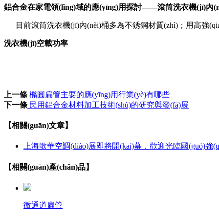
鋁合金在家電領(lǐng)域的應(yīng)用探討
——滾筒洗衣機(jī)內(n
目前滾筒洗衣機(jī)內(nèi)桶多為不銹鋼材質(zhì)；用高強(q
洗衣機(jī)空載功率
上一條
橢圓扁管主要的應(yīng)用行業(yè)有哪些
下一條
民用鋁合金材料加工技術(shù)的研究與發(fā)展
【相關(guān)文章】
上海歌華空調(diào)展即將開(kāi)幕，歡迎光臨國(guó)強(q
【相關(guān)產(chǎn)品】
微通道扁管